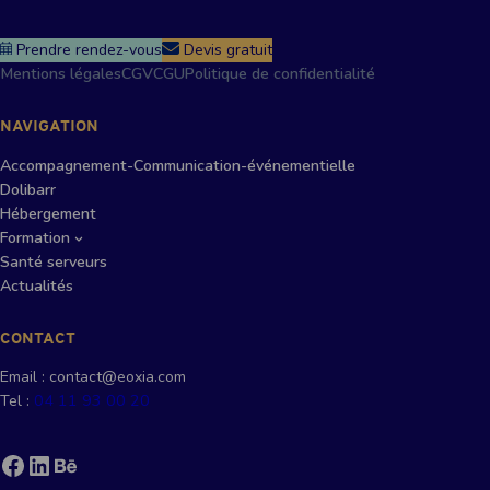
Prendre rendez-vous
Devis gratuit
Mentions légales
CGV
CGU
Politique de confidentialité
NAVIGATION
Accompagnement-Communication-événementielle
Dolibarr
Hébergement
Formation
Santé serveurs
Actualités
CONTACT
Email : contact@eoxia.com
Tel :
04 11 93 00 20
Facebook
LinkedIn
Behance