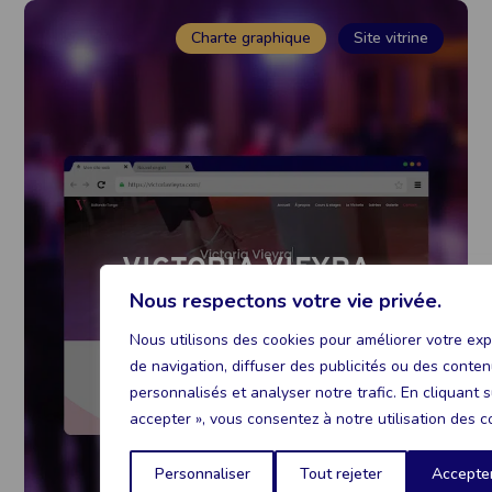
Charte graphique
Site vitrine
VICTORIA VIEYRA
Nous respectons votre vie privée.
Voir le projet
Nous utilisons des cookies pour améliorer votre ex
de navigation, diffuser des publicités ou des conte
personnalisés et analyser notre trafic. En cliquant s
accepter », vous consentez à notre utilisation des c
Personnaliser
Tout rejeter
Accepter