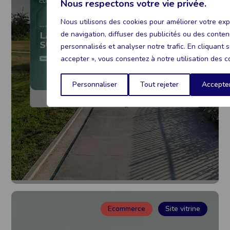
Nous respectons votre vie privée.
Nous utilisons des cookies pour améliorer votre ex
CLIMEXT
de navigation, diffuser des publicités ou des conte
personnalisés et analyser notre trafic. En cliquant s
Voir le projet
accepter », vous consentez à notre utilisation des c
Personnaliser
Tout rejeter
Accepter
Ecommerce
Site vitrine