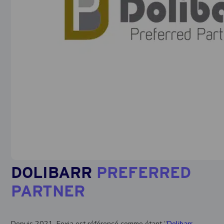
DOLIBARR
PREFERRED
PARTNER
Depuis 2021, Eoxia est référencé comme étant “
Dolibarr