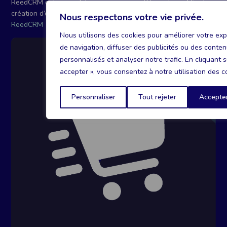
ReedCRM est un module conçu pour accélérer et simplifier la
création d’éléments CRM dans Dolibarr.
En savoir plus sur
Nous respectons votre vie privée.
ReedCRM
Nous utilisons des cookies pour améliorer votre ex
de navigation, diffuser des publicités ou des conte
personnalisés et analyser notre trafic. En cliquant s
accepter », vous consentez à notre utilisation des c
Personnaliser
Tout rejeter
Accepter