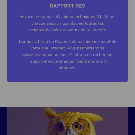
RAPPORT SEO
Envoi d’un rapport d’actions techniques à la fin de
chaque session qui résume toutes les
actions réalisées au cours de la journée
Bonus : Offre d’un Rapport de position mensuel de
votre site internet, vous permettant de
suivre l’évolution de vos résultats de recherche,
rapport envoyé chaque mois à nos client
abonnés.