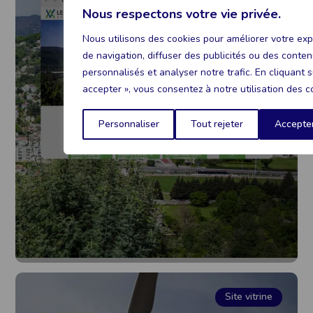
Nous respectons votre vie privée.
Nous utilisons des cookies pour améliorer votre ex
LE VIGAN
de navigation, diffuser des publicités ou des conte
personnalisés et analyser notre trafic. En cliquant s
accepter », vous consentez à notre utilisation des c
Voir le projet
Personnaliser
Tout rejeter
Accepter
Site vitrine