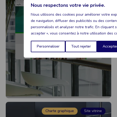
Nous respectons votre vie privée.
Nous utilisons des cookies pour améliorer votre ex
FADEN
de navigation, diffuser des publicités ou des conte
personnalisés et analyser notre trafic. En cliquant s
accepter », vous consentez à notre utilisation des c
Voir le projet
Personnaliser
Tout rejeter
Accepter
Charte graphique
Site vitrine