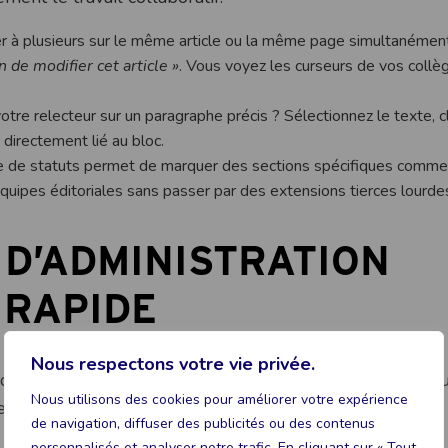
 à plusieurs sur le même article ou la même page simultanément.
n de modifier cet article »
. Vous voyez les curseurs de vos collè
otre relecteur sur un paragraphe précis ? Sélectionnez le texte, c
 directement lié au bloc.
de statuts permet de marquer des sections spécifiques comme
es équipes éditoriales sans passer par des extensions tierces lourde
 D’ADMINISTRATION
 RAPIDE
Nous respectons votre vie privée.
 de refonte majeure depuis des années. Avec la 7.0, no
Nous utilisons des cookies pour améliorer votre expérience
expérience plus fluide.
de navigation, diffuser des publicités ou des contenus
personnalisés et analyser notre trafic. En cliquant sur « Tout