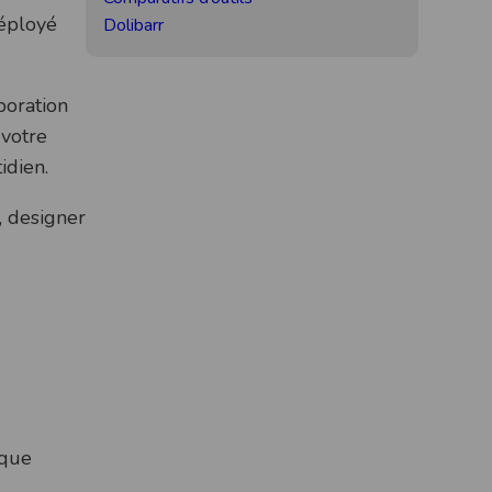
déployé
Dolibarr
boration
 votre
idien.
, designer
ique