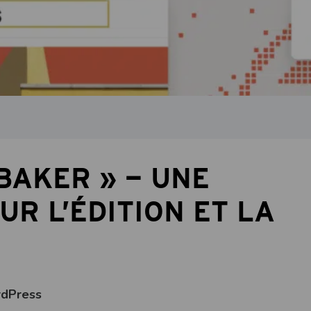
BAKER » — UNE
R L’ÉDITION ET LA
rdPress