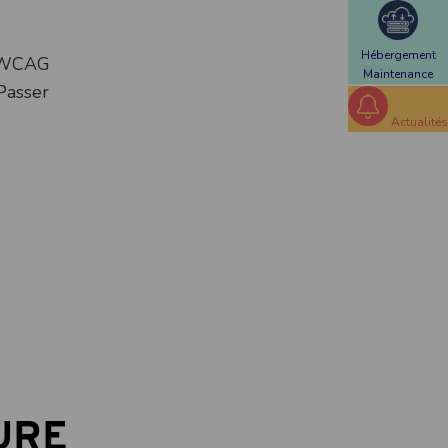
Hébergement
es WCAG
Maintenance
 Passer
Actualités
URE