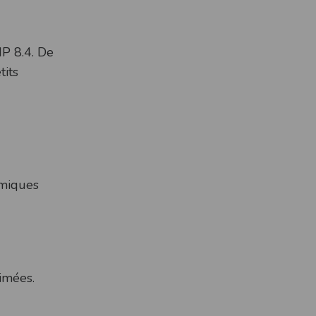
P 8.4. De
tits
amiques
rimées.
!