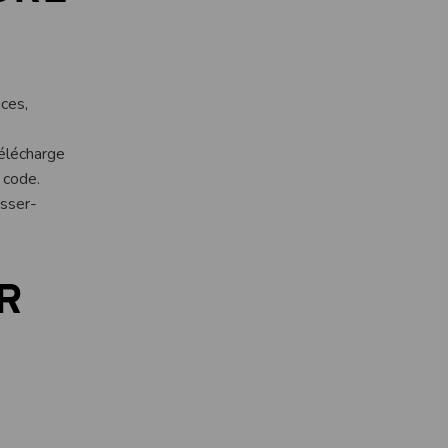
ces,
élécharge
 code.
isser-
UR