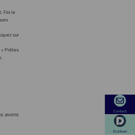
 Fini le
gues
liquez sur
 « Prêtes
s.
Contact
us avons
Dolibarr