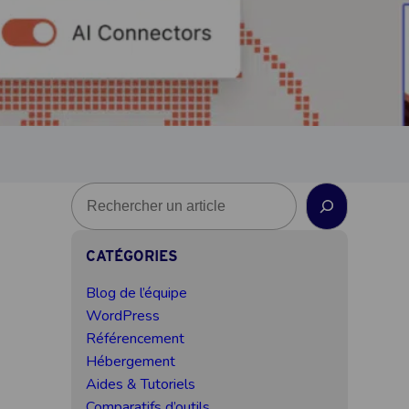
R
e
c
CATÉGORIES
h
e
Blog de l’équipe
r
WordPress
c
Référencement
h
Hébergement
e
Aides & Tutoriels
Comparatifs d’outils