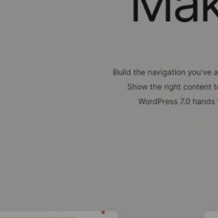
Eoxia
>
Actualités
>
Wordpress
> WordPr
WORDPRESS 7.
Wordpress
22 mai 2026
27 mai 2026
Mis à jour le :