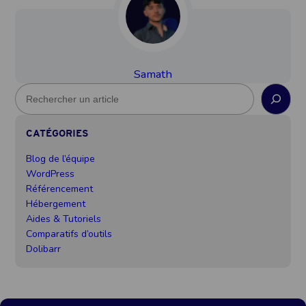
Samath
R
e
c
CATÉGORIES
h
e
Blog de l’équipe
r
WordPress
c
Référencement
h
Hébergement
e
Aides & Tutoriels
Comparatifs d’outils
Dolibarr