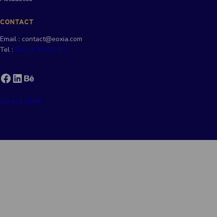
CONTACT
Email : contact@eoxia.com
Tel :
04 11 93 00 20
Facebook
LinkedIn
Behance
Espace client