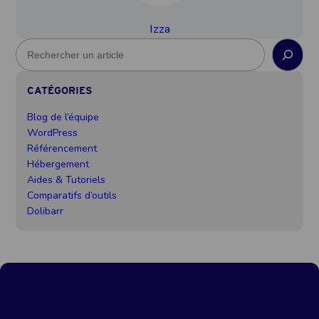
Izza
R
e
c
CATÉGORIES
h
e
Blog de l’équipe
r
WordPress
c
Référencement
h
Hébergement
e
Aides & Tutoriels
Comparatifs d’outils
Dolibarr