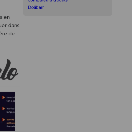
Comparatifs d’outils
Dolibarr
es en
guer dans
ière de