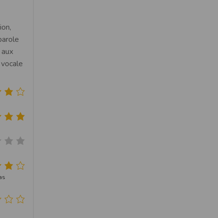
ion,
parole
 aux
 vocale
pas