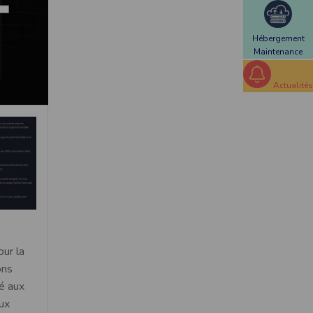
Hébergement
Maintenance
Actualités
our la
ons
é aux
ux