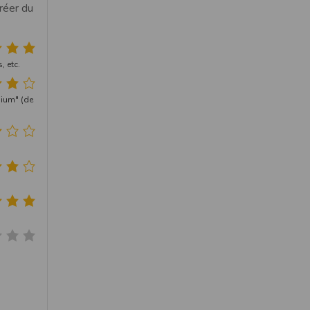
réer du
, etc.
mium" (de