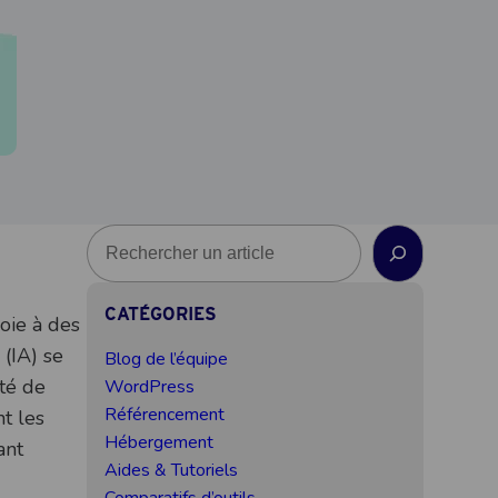
R
e
c
CATÉGORIES
h
oie à des
e
 (IA) se
Blog de l’équipe
r
ité de
WordPress
c
Référencement
t les
h
Hébergement
ant
e
Aides & Tutoriels