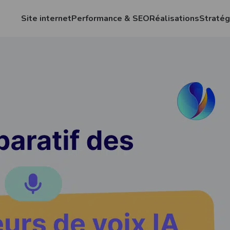
Site internet
Performance & SEO
Réalisations
Stratég
Eoxia
>
Actualités
>
Comparatifs
> Compa
COMPARATIF 
DE VOIX IA
Comparatifs
10 juillet 2024