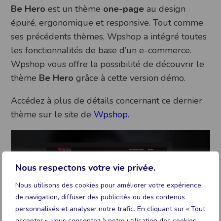
Be Hero
est un thème
one-page
au design
épuré, ergonomique et responsive. Tout comme
ses précédents thèmes, Wpshop a intégré toutes
les fonctionnalités de base d’un e-commerce.
Wpshop vous offre la possibilité de découvrir le
thème
Be Hero
grâce à cette version démo.
Accédez à plus de détails concernant ce dernier
thème sur le site de
Wpshop.
Nous respectons votre vie privée.
Nous utilisons des cookies pour améliorer votre expérience
de navigation, diffuser des publicités ou des contenus
personnalisés et analyser notre trafic. En cliquant sur « Tout
accepter », vous consentez à notre utilisation des cookies.