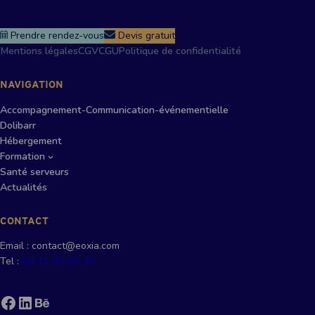
Prendre rendez-vous
Devis gratuit
Mentions légales
CGV
CGU
Politique de confidentialité
NAVIGATION
Accompagnement-Communication-événementielle
Dolibarr
Hébergement
Formation
Santé serveurs
Actualités
CONTACT
Email : contact@eoxia.com
Tel :
04 11 93 00 20
Facebook
LinkedIn
Behance