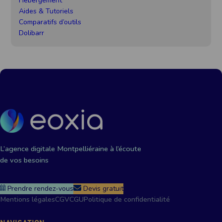
Hébergement
e
Aides & Tutoriels
Comparatifs d’outils
Dolibarr
L’agence digitale Montpelliéraine à l’écoute
de vos besoins
Prendre rendez-vous
Devis gratuit
Mentions légales
CGV
CGU
Politique de confidentialité