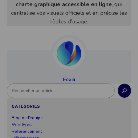
charte graphique accessible en ligne
, qui
centralise vos visuels officiels et en précise les
règles d’usage.
Eoxia
R
e
c
CATÉGORIES
h
e
Blog de l’équipe
r
WordPress
c
Référencement
h