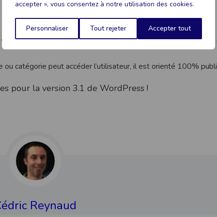
accepter », vous consentez à notre utilisation des cookies.
, voilà une sélection des 2 extensions :
Personnaliser
Tout rejeter
Accepter tout
u WordPress peut accéder l’utilisateur (la case à cocher «
Afficher
ge ou catégorie peut accéder l’utilisateur, il est orienté 100% publ
es pour la version 3.1 de WordPress !
édric Reynaud