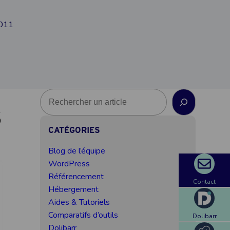
2011
R
e
S
c
CATÉGORIES
h
e
Blog de l’équipe
r
WordPress
c
Référencement
Contact
h
Hébergement
e
Aides & Tutoriels
Comparatifs d’outils
Dolibarr
Dolibarr