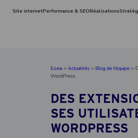
Site internet
Performance & SEO
Réalisations
Stratég
Eoxia
>
Actualités
>
Blog de l'équipe
> D
WordPress
DES EXTENSI
SES UTILISA
WORDPRESS