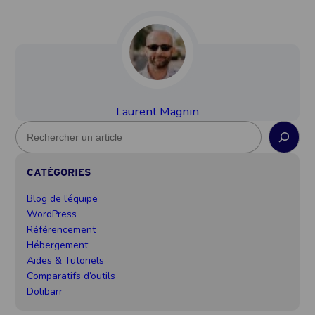
Laurent Magnin
R
e
c
CATÉGORIES
h
e
Blog de l’équipe
r
WordPress
c
Référencement
h
Hébergement
e
Aides & Tutoriels
Comparatifs d’outils
Dolibarr