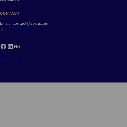
CONTACT
Email : contact@eoxia.com
Tel :
04 11 93 00 20
Facebook
LinkedIn
Behance
Espace client