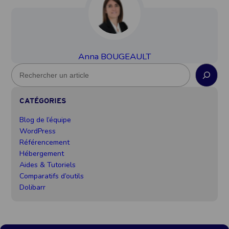
Anna BOUGEAULT
R
e
c
CATÉGORIES
h
e
Blog de l’équipe
r
WordPress
c
Référencement
h
Hébergement
e
Aides & Tutoriels
Comparatifs d’outils
Dolibarr